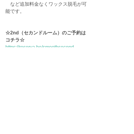
　など追加料金なくワックス脱毛が可
能です。
☆2nd（セカンドルーム）のご予約は
コチラ☆
https://reserva.be/smoothsecond
メンズ脱毛
ヒゲ脱毛
すべて表示
最新記事