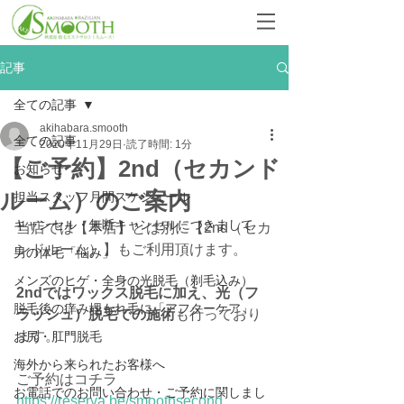
記事
全ての記事
akihabara.smooth
全ての記事
2020年11月29日
読了時間: 1分
【ご予約】2nd（セカンド
お知らせ
ルーム）のご案内
担当スタッフ月間スケジュール
キャンセル・無断キャンセルにつきまして
当店では【本店】とは別に【2nd（セカ
ンドルーム）】もご利用頂けます。
男の体毛「悩み」
メンズのヒゲ・全身の光脱毛（剃毛込み）
2ndではワックス脱毛に加え、光（フ
脱毛後の痒み埋もれ毛に「アフターケア」
ラッシュ）脱毛での施術
も行っており
ます。
お尻・肛門脱毛
海外から来られたお客様へ
ご予約はコチラ
お電話でのお問い合わせ・ご予約に関しまし
https://reserva.be/smoothsecond