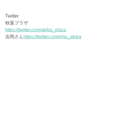
Twitter
秋葉プラザ
https://twitter.com/akiba_plaza
吉岡さん
https://twitter.com/riho_akiba
当店専用も作ってくださいました！
吉岡さん
https://twitter.com/y_akbsmooth
フォロー宜しくお願い致します♪
メンズ脱毛モニター