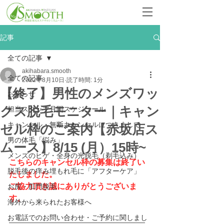
記事
全ての記事
akihabara.smooth
全ての記事
2022年8月10日
読了時間: 1分
【終了】男性のメンズワッ
お知らせ
クス脱毛モニター｜キャン
担当スタッフ月間スケジュール
キャンセル・無断キャンセルにつきまして
セル枠のご案内【赤坂店ス
男の体毛「悩み」
ムース】8/15 (月）15時~
メンズのヒゲ・全身の光脱毛（剃毛込み）
こちらのキャンセル枠の募集は終了い
脱毛後の痒み埋もれ毛に「アフターケア」
たしました。
ご協力頂き誠にありがとうございま
お尻・肛門脱毛
す。
海外から来られたお客様へ
お電話でのお問い合わせ・ご予約に関しまし
―――――――――――――――――