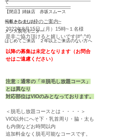
て
―――――――――――――
【閉店】姉妹店 赤坂スムース
掲載されました。
~キャンセル枠のご案内~
2022年8月15日（月）15時~１名様
メンズ脱毛モニター
是非ご協力頂けると嬉しいです(#^.^#)
はじめてご来店 ２年以上ご来店のない方へ
以降の募集は未定となります（お問合
せはご遠慮ください）
注意：通常の「※脱毛し放題コース」
とは異なり
対応部位はVIOのみとなっております。
＜脱毛し放題コースとは・・・・＞
VIO以外にへそ下・乳首周り・脇・太も
も内側などお時間以内
追加料金なく脱毛可能なコースです。