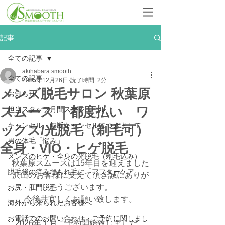
記事
全ての記事
akihabara.smooth
全ての記事
2025年12月26日
読了時間: 2分
メンズ脱毛サロン 秋葉原
お知らせ
スムース ｜都度払い ワ
担当スタッフ月間スケジュール
キャンセル・無断キャンセルにつきまして
ックス/光脱毛（剃毛可）
男の体毛「悩み」
全身・VIO・ヒゲ脱毛
メンズのヒゲ・全身の光脱毛（剃毛込み）
秋葉原スムースは15年目を迎えました
脱毛後の痒み埋もれ毛に「アフターケア」
沢山のお客様に支えて頂き誠にありが
とうございます。
お尻・肛門脱毛
今後共宜しくお願い致します。
海外から来られたお客様へ
お電話でのお問い合わせ・ご予約に関しまし
2026年１月ご予約開始致しました。