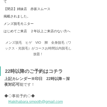
て
【閉店】姉妹店 赤坂スムース
掲載されました。
メンズ脱毛モニター
はじめてご来店 ２年以上ご来店のない方へ
メンズ脱毛　ヒゲ　VIO　脚　全身脱毛（ワ
ックス・光脱毛）がコースお時間以内脱毛し
放題！
22時以降のご予約はコチラ
上記カレンダー※印日
22時以降～深
夜対応可
能です！　
◆◇事前予約◇◆
✉akihabara.smooth@gmail.com