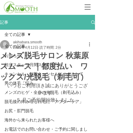
記事
全ての記事
akihabara.smooth
全ての記事
2025年4月12日
読了時間: 2分
メンズ脱毛サロン 秋葉原
お知らせ
スムース ｜都度払い ワ
担当スタッフ月間スケジュール
キャンセル・無断キャンセルにつきまして
ックス/光脱毛（剃毛可）
男の体毛「悩み」
いつもご利用頂き誠にありがとうござ
メンズのヒゲ・全身の光脱毛（剃毛込み）
います。
５ 月ご予約開始致しました。
脱毛後の痒み埋もれ毛に「アフターケア」
お尻・肛門脱毛
海外から来られたお客様へ
お電話でのお問い合わせ・ご予約に関しまし