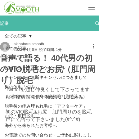
記事
全ての記事
akihabara.smooth
全ての記事
2022年4月8日
読了時間: 1分
音声で語る！ 40代男の初
お知らせ
のVIO脱毛とお尻（肛門周
担当スタッフ月間スケジュール
キャンセル・無断キャンセルにつきまして
り）脱毛
男の体毛「悩み」
Twitterを通じ仲良くして下さってます
メンズのヒゲ・全身の光脱毛（剃毛込み）
秋葉原情報発信　秋葉原PLUSさん
脱毛後の痒み埋もれ毛に「アフターケア」
初のVIO脱毛&お尻　肛門周りのを脱毛
お尻・肛門脱毛
声にて語って下さいました(#^.^#)
海外から来られたお客様へ
お電話でのお問い合わせ・ご予約に関しまし