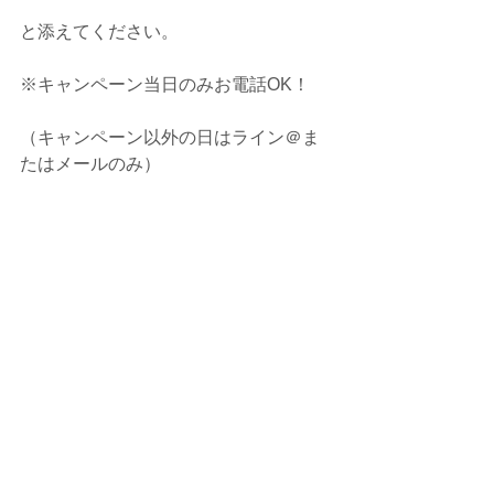
と添えてください。
※キャンペーン当日のみお電話OK！
（キャンペーン以外の日はライン＠ま
たはメールのみ）
※施術中はお返事が遅くなる場合もあ
りご希望時間に添えられないこともご
ざいます。
前日の迄のご予約はオススメです。
この機会に是非、ご利用下さいね