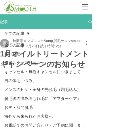
記事
全ての記事
秋葉原メンズエステ&amp;脱毛サロンsmooth
全ての記事
2019年12月23日
読了時間: 2分
1月オイルトリートメント
お知らせ
キャンペーンのお知らせ
担当スタッフ月間スケジュール
キャンセル・無断キャンセルにつきまして
男の体毛「悩み」
メンズのヒゲ・全身の光脱毛（剃毛込み）
脱毛後の痒み埋もれ毛に「アフターケア」
お尻・肛門脱毛
海外から来られたお客様へ
お電話でのお問い合わせ・ご予約に関しまし