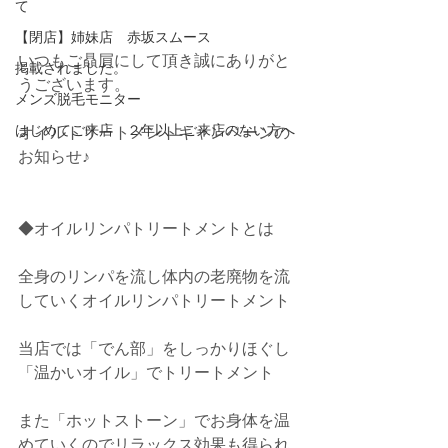
て
【閉店】姉妹店 赤坂スムース
いつもご贔屓にして頂き誠にありがと
掲載されました。
うございます。
メンズ脱毛モニター
はじめてご来店 ２年以上ご来店のない方へ
オイルトリートメントキャンペーンの
お知らせ♪
◆オイルリンパトリートメントとは
全身のリンパを流し体内の老廃物を流
していくオイルリンパトリートメント
当店では「でん部」をしっかりほぐし
「温かいオイル」でトリートメント
また「ホットストーン」でお身体を温
めていくのでリラックス効果も得られ