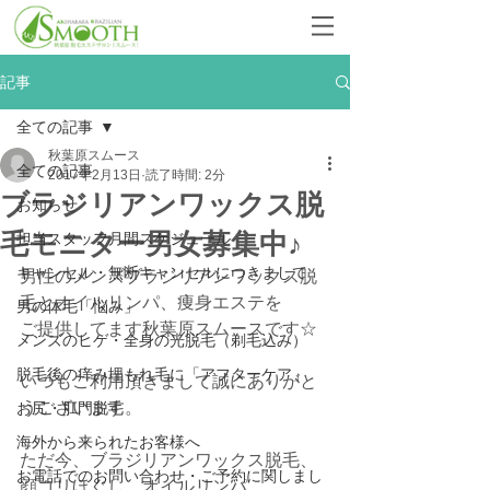
記事
全ての記事
秋葉原スムース
全ての記事
2017年2月13日
読了時間: 2分
ブラジリアンワックス脱
お知らせ
毛モニター男女募集中♪
担当スタッフ月間スケジュール
キャンセル・無断キャンセルにつきまして
男性のメンズブラジリアンワックス脱
毛とオイルリンパ、痩身エステを
男の体毛「悩み」
ご提供してます秋葉原スムースです☆
メンズのヒゲ・全身の光脱毛（剃毛込み）
脱毛後の痒み埋もれ毛に「アフターケア」
いつもご利用頂きまして誠にありがと
うございます。
お尻・肛門脱毛
海外から来られたお客様へ
ただ今、ブラジリアンワックス脱毛、
お電話でのお問い合わせ・ご予約に関しまし
顔コリほぐし、オイルリンパ