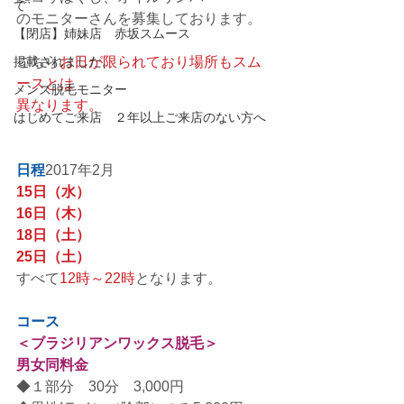
て
のモニターさんを募集しております。
【閉店】姉妹店 赤坂スムース
掲載されました。
こちら
お日が限られており場所もスム
ースとは
メンズ脱毛モニター
異なります。
はじめてご来店 ２年以上ご来店のない方へ
日程
2017年2月
15日（水）
16日（木）
18日（土）
25日（土）
すべて
12時～22時
となります。
コース
＜ブラジリアンワックス脱毛＞
男女同料金
◆１部分　30分　3,000円