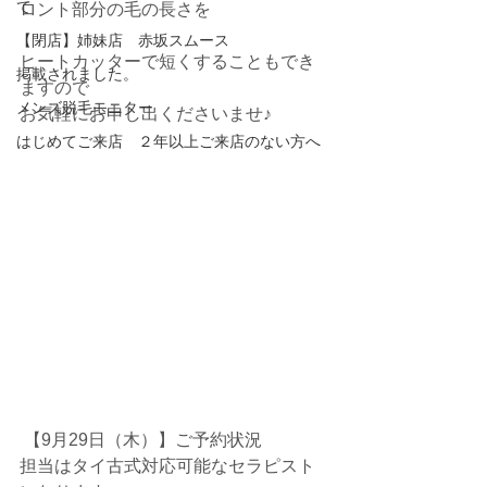
て
ロント部分の毛の長さを
【閉店】姉妹店 赤坂スムース
ヒートカッターで短くすることもでき
掲載されました。
ますので
メンズ脱毛モニター
お気軽にお申し出くださいませ♪
はじめてご来店 ２年以上ご来店のない方へ
 【9月29日（木）】ご予約状況
担当はタイ古式対応可能なセラピスト