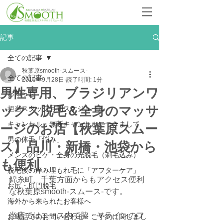
記事
全ての記事
秋葉原smooth-スムース-
全ての記事
2016年9月28日
読了時間: 1分
男性専用、ブラジリアンワ
お知らせ
ックス脱毛＆全身のマッサ
担当スタッフ月間スケジュール
キャンセル・無断キャンセルにつきまして
ージのお店【秋葉原スムー
男の体毛「悩み」
ス】品川・新橋・池袋から
メンズのヒゲ・全身の光脱毛（剃毛込み）
も便利
脱毛後の痒み埋もれ毛に「アフターケア」
錦糸町、千葉方面からもアクセス便利
お尻・肛門脱毛
な秋葉原smooth-スムース-です。
海外から来られたお客様へ
当店ではコース内で脇・Ｖラインのフ
お電話でのお問い合わせ・ご予約に関しまし