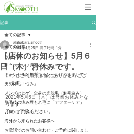
記事
全ての記事
akihabara.smooth
全ての記事
2021年4月25日
読了時間: 1分
【店休のお知らせ】5月６
お知らせ
日（木）お休みです。
担当スタッフ月間スケジュール
キャンセル・無断キャンセルにつきまして
いつもご利用頂き誠にありがとうござ
います。
男の体毛「悩み」
メンズのヒゲ・全身の光脱毛（剃毛込み）
2021年5月6日（木）は営業お休みとな
脱毛後の痒み埋もれ毛に「アフターケア」
ります
予めご了承ください。
お尻・肛門脱毛
海外から来られたお客様へ
お電話でのお問い合わせ・ご予約に関しまし